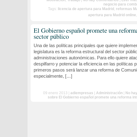
Motivación
,
Trabajo
|
No hay Comentarios
|
Leer más
negocio para comba
Tags:
licencia de apertura para Madrid
,
reformas M
apertura para Madrid online
El Gobierno español promete una reforma
sector público
Una de las políticas principales que quiere impleme
legislatura es la reforma estructural del sector públi
administraciones autonómicas. Para ello quiere atac
despilfarro y potenciar la eficiencia en las políticas
primeros pasos será lanzar una reforma de Comun
especialmente, […]
09 enero 2013 |
adiempresas
|
Administración
|
No ha
sobre El Gobierno español promete una reforma inte