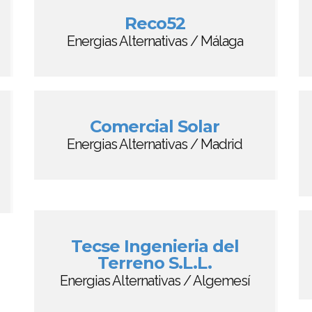
Reco52
Energias Alternativas / Málaga
Comercial Solar
Energias Alternativas / Madrid
Tecse Ingenieria del
Terreno S.L.L.
Energias Alternativas / Algemesí