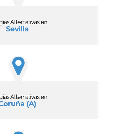
gias Alternativas en
Sevilla
gias Alternativas en
Coruña (A)