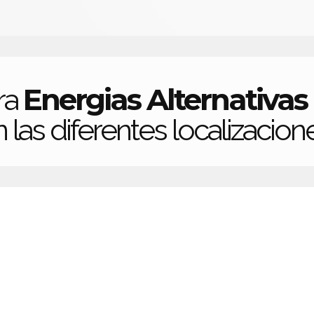
Energias Alternativas
ra
 las diferentes localizacion