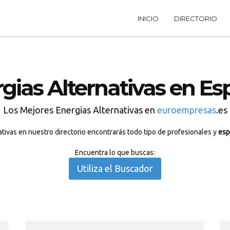
INICIO
DIRECTORIO
gias Alternativas en E
Los Mejores Energias Alternativas en
euroempresas
.es
tivas en nuestro directorio encontrarás todo tipo de profesionales y
esp
Encuentra lo que buscas:
Utiliza el Buscador