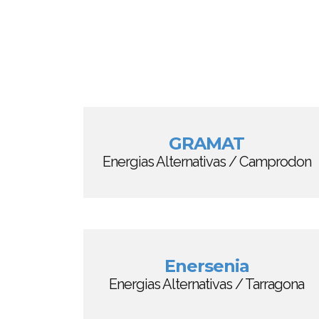
GRAMAT
Energias Alternativas / Camprodon
Enersenia
Energias Alternativas / Tarragona