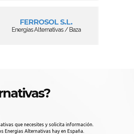
FERROSOL S.L.
Energias Alternativas / Baza
rnativas?
ativas que necesites y solicita información.
os Energias Alternativas hay en España.