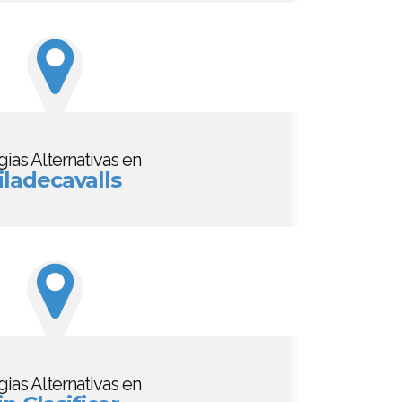
gias Alternativas en
iladecavalls
gias Alternativas en