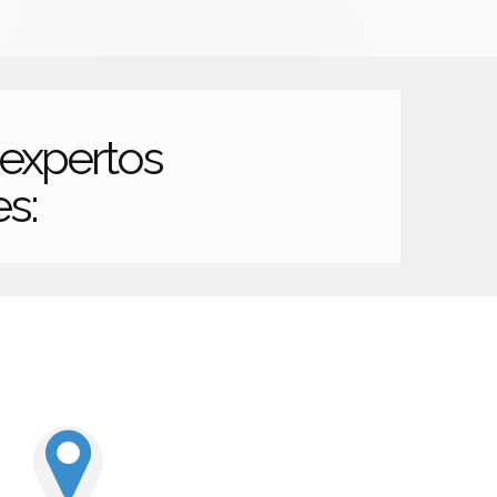
expertos
es: