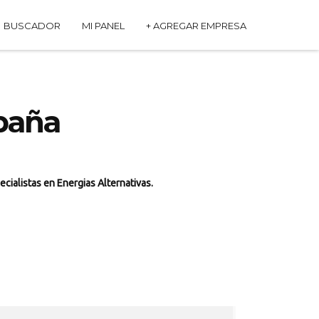
BUSCADOR
MI PANEL
+ AGREGAR EMPRESA
spaña
ecialistas en Energias Alternativas.