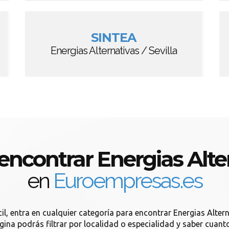
SINTEA
Energias Alternativas / Sevilla
ncontrar Energias Alte
en
Euroempresas.es
l, entra en cualquier categoría para encontrar Energias Altern
ágina podrás filtrar por localidad o especialidad y saber cuant