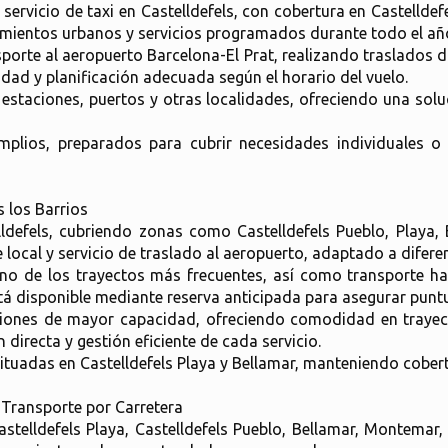
servicio de taxi en Castelldefels, con cobertura en Castelldef
amientos urbanos y servicios programados durante todo el añ
nsporte al aeropuerto Barcelona-El Prat, realizando traslados 
idad y planificación adecuada según el horario del vuelo.
estaciones, puertos y otras localidades, ofreciendo una sol
mplios, preparados para cubrir necesidades individuales 
s los Barrios
ldefels, cubriendo zonas como Castelldefels Pueblo, Playa,
ocal y servicio de traslado al aeropuerto, adaptado a diferent
no de los trayectos más frecuentes, así como transporte hac
stá disponible mediante reserva anticipada para asegurar punt
ciones de mayor capacidad, ofreciendo comodidad en traye
directa y gestión eficiente de cada servicio.
ituadas en Castelldefels Playa y Bellamar, manteniendo cobert
e Transporte por Carretera
 Castelldefels Playa, Castelldefels Pueblo, Bellamar, Montema