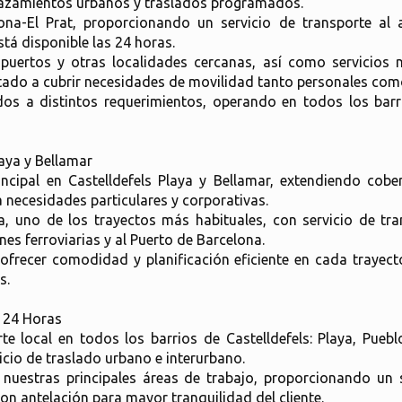
plazamientos urbanos y traslados programados.
na-El Prat, proporcionando un servicio de transporte al a
tá disponible las 24 horas.
 puertos y otras localidades cercanas, así como servicios
entado a cubrir necesidades de movilidad tanto personales com
 a distintos requerimientos, operando en todos los barri
laya y Bellamar
incipal en Castelldefels Playa y Bellamar, extendiendo cobe
necesidades particulares y corporativas.
, uno de los trayectos más habituales, con servicio de tran
s ferroviarias y al Puerto de Barcelona.
 ofrecer comodidad y planificación eficiente en cada trayec
s.
l 24 Horas
rte local en todos los barrios de Castelldefels: Playa, Pueb
io de traslado urbano e interurbano.
 nuestras principales áreas de trabajo, proporcionando un s
n antelación para mayor tranquilidad del cliente.