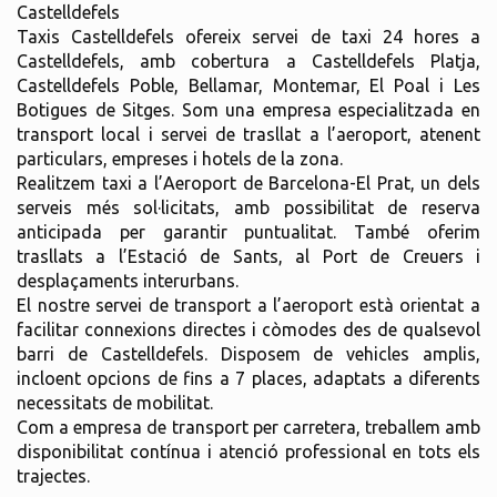
Castelldefels
Taxis Castelldefels ofereix servei de taxi 24 hores a
Castelldefels, amb cobertura a Castelldefels Platja,
Castelldefels Poble, Bellamar, Montemar, El Poal i Les
Botigues de Sitges. Som una empresa especialitzada en
transport local i servei de trasllat a l’aeroport, atenent
particulars, empreses i hotels de la zona.
Realitzem taxi a l’Aeroport de Barcelona-El Prat, un dels
serveis més sol·licitats, amb possibilitat de reserva
anticipada per garantir puntualitat. També oferim
trasllats a l’Estació de Sants, al Port de Creuers i
desplaçaments interurbans.
El nostre servei de transport a l’aeroport està orientat a
facilitar connexions directes i còmodes des de qualsevol
barri de Castelldefels. Disposem de vehicles amplis,
incloent opcions de fins a 7 places, adaptats a diferents
necessitats de mobilitat.
Com a empresa de transport per carretera, treballem amb
disponibilitat contínua i atenció professional en tots els
trajectes.