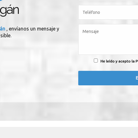
agán
gán
, envíanos un mensaje y
sible.
He leído y acepto la P