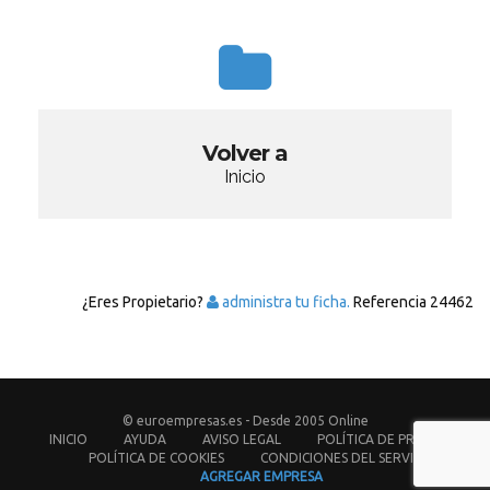
Volver a
Inicio
¿Eres Propietario?
administra tu ficha.
Referencia
24462
© euroempresas.es - Desde 2005 Online
INICIO
AYUDA
AVISO LEGAL
POLÍTICA DE PRIVACIDAD
POLÍTICA DE COOKIES
CONDICIONES DEL SERVICIO
AGREGAR EMPRESA