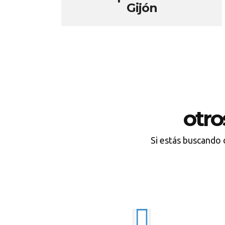
Gijón
otr
Si estás buscando 