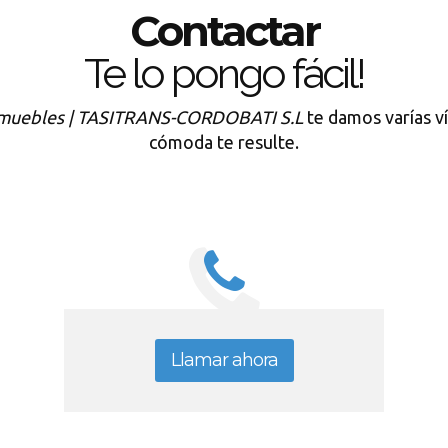
Contactar
Te lo pongo fácil!
amuebles | TASITRANS-CORDOBATI S.L
te damos varías vía
cómoda te resulte.
Llamar ahora