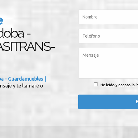
e
doba -
TASITRANS-
a - Guardamuebles |
He leído y acepto la P
nsaje y te llamaré o