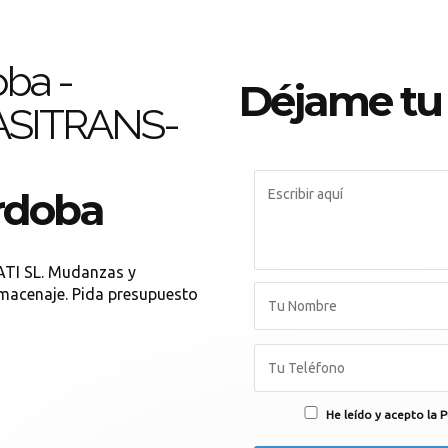
ba -
Déjame tu
TASITRANS-
rdoba
I SL. Mudanzas y
macenaje. Pida presupuesto
He leído y acepto la P