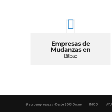
Empresas de
Mudanzas en
Bilbao
© euroempresas.es - Desde 2005 Online
INICIO
AY