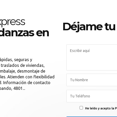
xpress
Déjame tu
danzas en
pidas, seguras y
 traslados de viviendas,
 embalaje, desmontaje de
s. Atienden con flexibilidad
d. Información de contacto
bando, 4801...
He leído y acepto la P