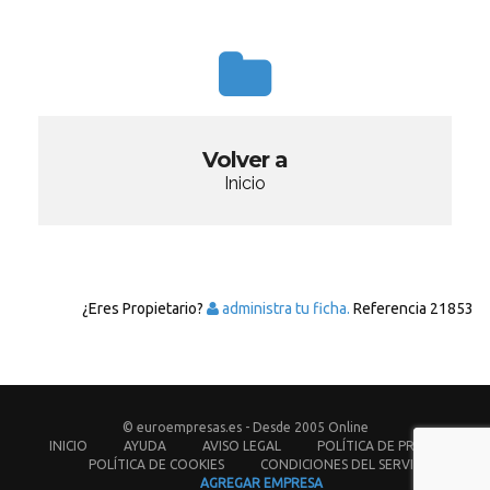
Volver a
Inicio
¿Eres Propietario?
administra tu ficha.
Referencia
21853
© euroempresas.es - Desde 2005 Online
INICIO
AYUDA
AVISO LEGAL
POLÍTICA DE PRIVACIDAD
POLÍTICA DE COOKIES
CONDICIONES DEL SERVICIO
AGREGAR EMPRESA