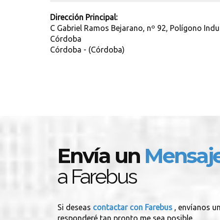
Dirección Principal:
C Gabriel Ramos Bejarano, nº 92, Polígono Ind
Córdoba
Córdoba - (Córdoba)
Envía un
Mensaj
a Farebus
Si deseas
contactar con Farebus
, envíanos u
responderé tan pronto me sea posible.