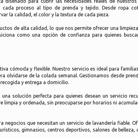
stá diseñado para cubrir las necesidades reales de nuestros
 cada proceso al tipo de prenda y tejido. Desde ropa cot
r la calidad, el color y la textura de cada pieza.
tos de alta calidad, lo que nos permite ofrecer una limpieza 
siciona como una opción de confianza para quienes buscan
iva cómoda y flexible. Nuestro servicio es ideal para famili
era olvidarse de la colada semanal. Gestionamos desde prend
recogida y entrega a domicilio.
una solución perfecta para quienes desean un servicio recur
e limpia y ordenada, sin preocuparse por horarios ni acumula
 negocios que necesitan un servicio de lavandería fiable. O
sticos, gimnasios, centros deportivos, salones de belleza, c