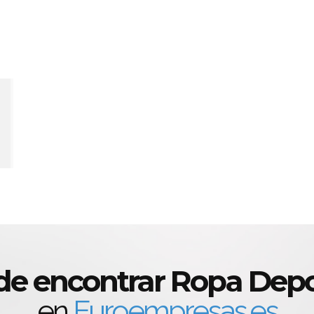
e encontrar Ropa Depo
en
Euroempresas.es