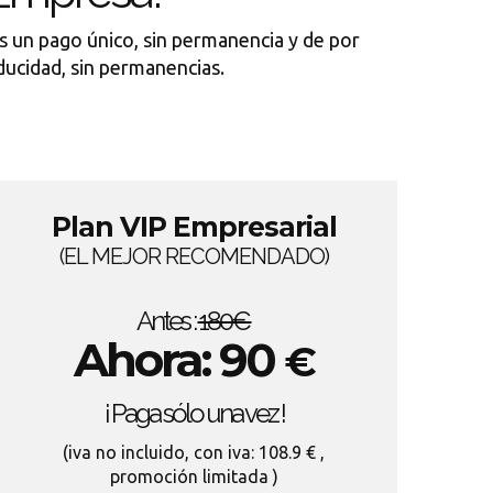
es un pago único, sin permanencia y de por
ducidad, sin permanencias.
Plan VIP Empresarial
(EL MEJOR RECOMENDADO)
Antes :
180€
Ahora: 90
€
¡ Paga sólo una vez !
(iva no incluido, con iva: 108.9 € ,
promoción limitada )