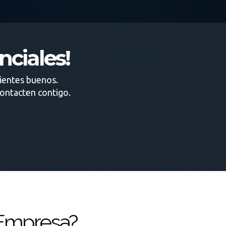
nciales!
ientes buenos.
contacten contigo.
i Empresa?