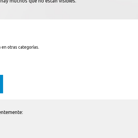
 hay muchos que no están visibles.
a en otras categorías.
entemente: