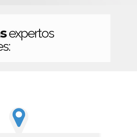
s
expertos
es: