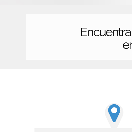
Encuentr
en