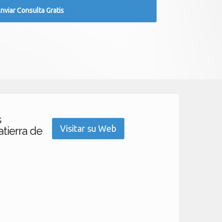
s
Visitar su Web
tierra de