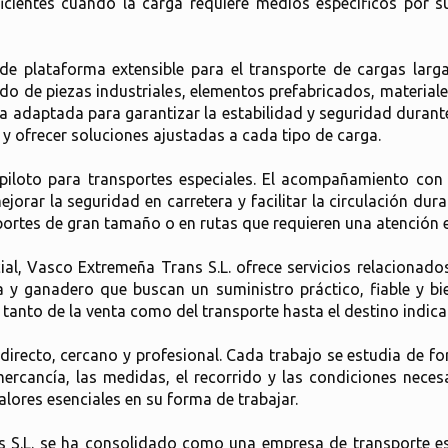
icientes cuando la carga requiere medios específicos por su
e plataforma extensible para el transporte de cargas lar
slado de piezas industriales, elementos prefabricados, material
 adaptada para garantizar la estabilidad y seguridad durante 
 ofrecer soluciones ajustadas a cada tipo de carga.
 piloto para transportes especiales. El acompañamiento co
jorar la seguridad en carretera y facilitar la circulación dura
portes de gran tamaño o en rutas que requieren una atención e
al, Vasco Extremeña Trans S.L. ofrece servicios relacionados 
 y ganadero que buscan un suministro práctico, fiable y bien
tanto de la venta como del transporte hasta el destino indicad
directo, cercano y profesional. Cada trabajo se estudia de f
ercancía, las medidas, el recorrido y las condiciones necesar
lores esenciales en su forma de trabajar.
s S.L. se ha consolidado como una empresa de transporte e