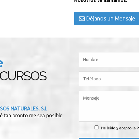
Nosotros te llamamos:
Déjanos un Mensaje
e
ECURSOS
SOS NATURALES, S.L
,
é tan pronto me sea posible.
He leído y acepto la P