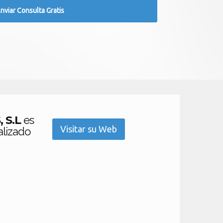
 S.L
es
Visitar su Web
alizado