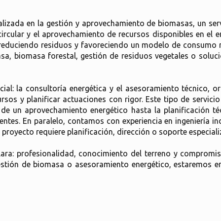
alizada en la gestión y aprovechamiento de biomasas, un se
circular y el aprovechamiento de recursos disponibles en el
il, reduciendo residuos y favoreciendo un modelo de consumo
a, biomasa forestal, gestión de residuos vegetales o soluci
ial: la consultoría energética y el asesoramiento técnico, o
sos y planificar actuaciones con rigor. Este tipo de servici
ad de un aprovechamiento energético hasta la planificación 
ntes. En paralelo, contamos con experiencia en ingeniería ind
royecto requiere planificación, dirección o soporte especial
lara: profesionalidad, conocimiento del terreno y compromis
, gestión de biomasa o asesoramiento energético, estaremos 