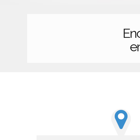
En
en