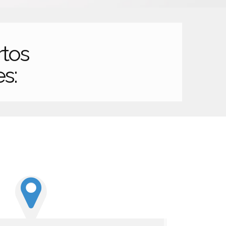
tos
es: