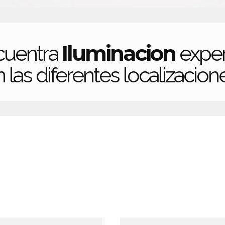
Iluminacion
cuentra
exper
 las diferentes localizacion