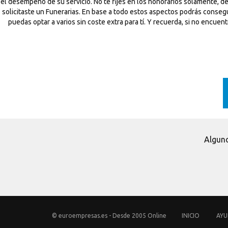
el desempeño de su servicio. No te fijes en los honorarios sólamente, d
solicitaste un Funerarias. En base a todo estos aspectos podrás conseg
puedas optar a varios sin coste extra para tí. Y recuerda, si no encue
Alguno
© euroempresas.es - Desde 2005 Online
INICIO
AY