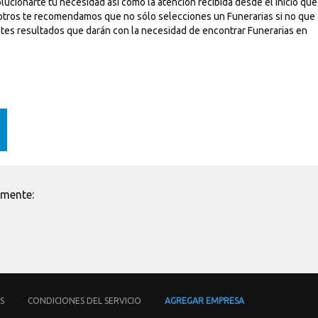
ucionarte tu necesidad así como la atención recibida desde el inicio que
osotros te recomendamos que no sólo selecciones un Funerarias si no que
rentes resultados que darán con la necesidad de encontrar Funerarias en
emente:
S
CONDICIONES DEL SERVICIO
AGREGAR EMPRESA