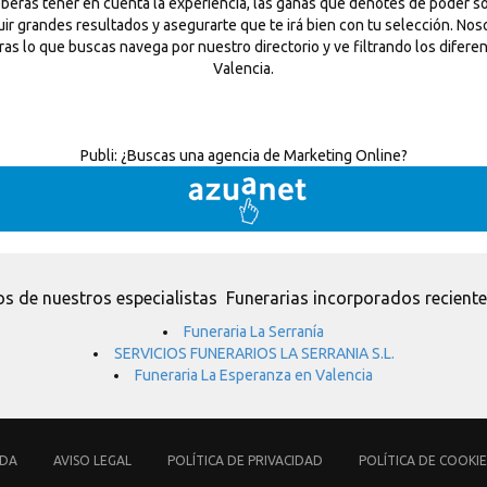
eberás tener en cuenta la experiencia, las ganas que denotes de poder sol
uir grandes resultados y asegurarte que te irá bien con tu selección. N
ntras lo que buscas navega por nuestro directorio y ve filtrando los dife
Valencia.
Publi:
¿Buscas una agencia de Marketing Online?
s de nuestros especialistas Funerarias incorporados recient
Funeraria La Serranía
SERVICIOS FUNERARIOS LA SERRANIA S.L.
Funeraria La Esperanza en Valencia
UDA
AVISO LEGAL
POLÍTICA DE PRIVACIDAD
POLÍTICA DE COOKIE