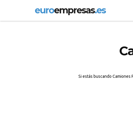
euro
empresas
.es
Ca
Si estás buscando Camiones P